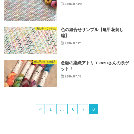
2016.07.22
刺し子つくりかた
色の組合せサンプル【亀甲花刺し
編】
2016.07.21
刺し子おすすめ道具
念願の染織アトリエkazuさんの糸ゲ
ット！
2016.07.10
<
1
…
6
7
8