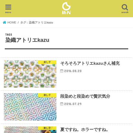
menu
search
HOME
タグ : 染織アトリエkazu
染織アトリエkazu
刺し子
そろそろアトリエkazuさん補充
2016.08.20
刺し子
段染めと段染めで贅沢気分
2016.07.29
刺し子
夏ですね。ホラーですね。