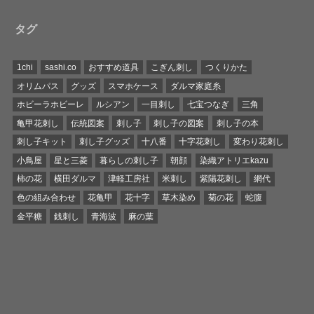
タグ
1chi
sashi.co
おすすめ道具
こぎん刺し
つくりかた
オリムパス
グッズ
スマホケース
ダルマ家庭糸
ホビーラホビーレ
ルシアン
一目刺し
七宝つなぎ
三角
亀甲花刺し
伝統図案
刺し子
刺し子の図案
刺し子の本
刺し子キット
刺し子グッズ
十八番
十字花刺し
変わり花刺し
小鳥屋
星と三菱
暮らしの刺し子
朝顔
染織アトリエkazu
柿の花
横田ダルマ
津軽工房社
米刺し
紫陽花刺し
網代
色の組み合わせ
花亀甲
花十字
草木染め
菊の花
蛇腹
金平糖
銭刺し
青海波
麻の葉