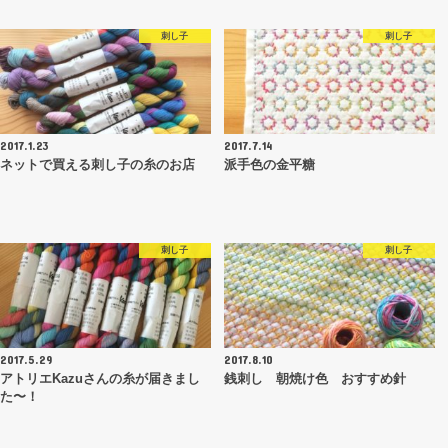
刺し子
刺し子
2017.1.23
2017.7.14
ネットで買える刺し子の糸のお店
派手色の金平糖
刺し子
刺し子
2017.5.29
2017.8.10
アトリエkazuさんの糸が届きまし
銭刺し 朝焼け色 おすすめ針
た〜！