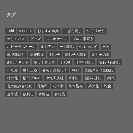
タグ
1chi
sashi.co
おすすめ道具
こぎん刺し
つくりかた
オリムパス
グッズ
スマホケース
ダルマ家庭糸
ホビーラホビーレ
ルシアン
一目刺し
七宝つなぎ
三角
亀甲花刺し
伝統図案
刺し子
刺し子の図案
刺し子の本
刺し子キット
刺し子グッズ
十八番
十字花刺し
変わり花刺し
小鳥屋
星と三菱
暮らしの刺し子
朝顔
染織アトリエkazu
柿の花
横田ダルマ
津軽工房社
米刺し
紫陽花刺し
網代
色の組み合わせ
花亀甲
花十字
草木染め
菊の花
蛇腹
金平糖
銭刺し
青海波
麻の葉