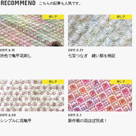
RECOMMEND
こちらの記事も人気です。
刺し子
刺し子
2017.6.15
2017.5.31
渋色で亀甲花刺し
七宝つなぎ 縫い順を検証
刺し子
刺し子
2017.6.20
2017.5.1
シンプルに花亀甲
新作菊の花ほぼ完成！