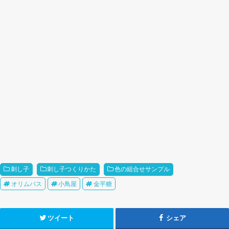
刺し子
刺し子つくりかた
色の組合せサンプル
オリムパス
小鳥屋
金平糖
ツイート
シェア