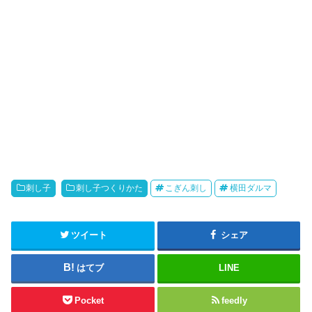
刺し子
刺し子つくりかた
こぎん刺し
横田ダルマ
ツイート
シェア
はてブ
LINE
Pocket
feedly