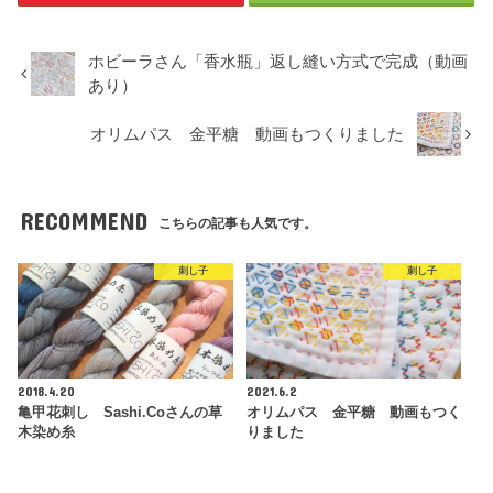
ホビーラさん「香水瓶」返し縫い方式で完成（動画
あり）
オリムパス 金平糖 動画もつくりました
RECOMMEND
こちらの記事も人気です。
刺し子
刺し子
2018.4.20
2021.6.2
亀甲花刺し Sashi.coさんの草
オリムパス 金平糖 動画もつく
木染め糸
りました