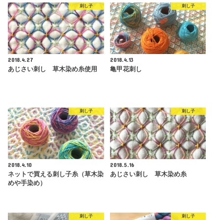
刺し子
刺し子
2018.4.27
2018.4.13
あじさい刺し 草木染め糸使用
亀甲花刺し
刺し子
刺し子
2018.4.10
2018.5.16
ネットで買える刺し子糸（草木染
あじさい刺し 草木染め糸
めや手染め）
刺し子
刺し子