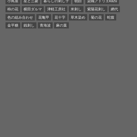
小鳥屋
星と三菱
暮らしの刺し子
朝顔
染織アトリエkazu
柿の花
横田ダルマ
津軽工房社
米刺し
紫陽花刺し
網代
色の組み合わせ
花亀甲
花十字
草木染め
菊の花
蛇腹
金平糖
銭刺し
青海波
麻の葉