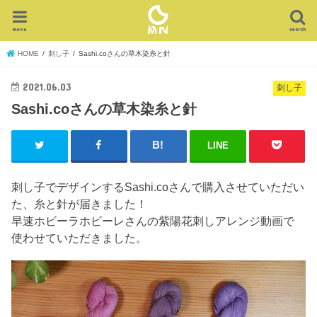
menu
search
HOME
刺し子
Sashi.coさんの草木染糸と針
2021.06.03
刺し子
Sashi.coさんの草木染糸と針
LINE
刺し子でデザインするSashi.coさんで購入させていただい
た、糸と針が届きました！
早速ホビーラホビーレさんの紫陽花刺しアレンジ動画で
使わせていただきました。