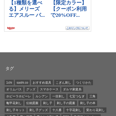
タグ
1chi
sashi.co
おすすめ道具
こぎん刺し
つくりかた
オリムパス
グッズ
スマホケース
ダルマ家庭糸
ホビーラホビーレ
ルシアン
一目刺し
七宝つなぎ
三角
亀甲花刺し
伝統図案
刺し子
刺し子の図案
刺し子の本
刺し子キット
刺し子グッズ
十八番
十字花刺し
変わり花刺し