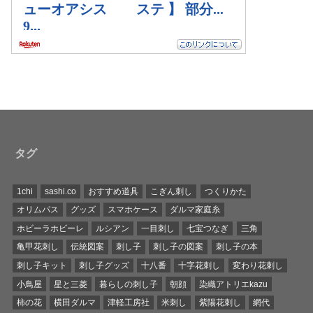
タグ
1chi
sashi.co
おすすめ道具
こぎん刺し
つくりかた
オリムパス
グッズ
スマホケース
ダルマ家庭糸
ホビーラホビーレ
ルシアン
一目刺し
七宝つなぎ
三角
亀甲花刺し
伝統図案
刺し子
刺し子の図案
刺し子の本
刺し子キット
刺し子グッズ
十八番
十字花刺し
変わり花刺し
小鳥屋
星と三菱
暮らしの刺し子
朝顔
染織アトリエkazu
柿の花
横田ダルマ
津軽工房社
米刺し
紫陽花刺し
網代