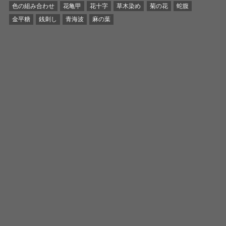
色の組み合わせ
花亀甲
花十字
草木染め
菊の花
蛇腹
金平糖
銭刺し
青海波
麻の葉