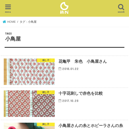
menu
search
HOME
タグ : 小鳥屋
小鳥屋
刺し子
花亀甲 朱色 小鳥屋さん
2018.01.22
刺し子
十字花刺しで赤色を比較
2017.10.28
刺し子
小鳥屋さんの糸とホビーラさんの糸