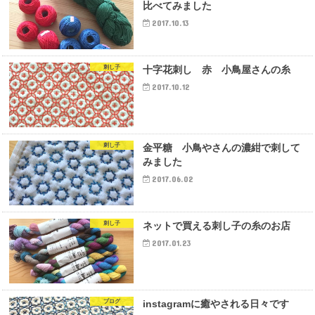
比べてみました
2017.10.13
刺し子
十字花刺し 赤 小鳥屋さんの糸
2017.10.12
刺し子
金平糖 小鳥やさんの濃紺で刺して
みました
2017.06.02
刺し子
ネットで買える刺し子の糸のお店
2017.01.23
ブログ
instagramに癒やされる日々です